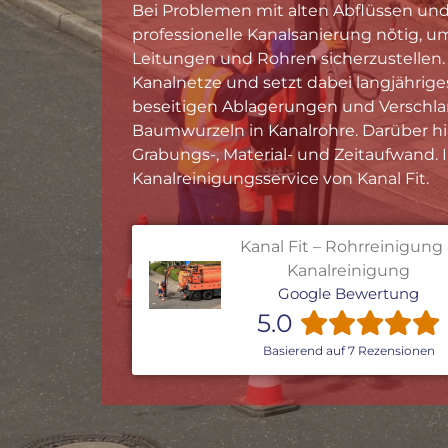
Bei Problemen mit alten Abflüssen und
professionelle Kanalsanierung nötig, u
Leitungen und Rohren sicherzustellen. K
Kanalnetze und setzt dabei langjähri
beseitigen Ablagerungen und Versch
Baumwurzeln in Kanalrohre. Darüber h
Grabungs-, Material- und Zeitaufwand.
Kanalreinigungsservice von Kanal Fit.
Kanal Fit – Rohrreinigung
Kanalreinigung
Google Bewertung
5.0
Basierend auf 7 Rezensionen