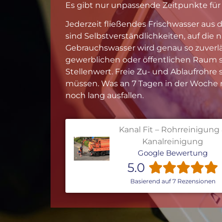
Es gibt nur unpassende Zeitpunkte für
Jederzeit fließendes Frischwasser aus
sind Selbstverständlichkeiten, auf die 
Gebrauchswasser wird genau so zuverläs
gewerblichen oder öffentlichen Raum s
Stellenwert. Freie Zu- und Ablaufrohre 
müssen. Was an 7 Tagen in der Woche r
noch lang ausfallen.
Kanal Fit – Rohrreinigung
Kanalreinigung
Google Bewertung
5.0
Basierend auf 7 Rezensionen