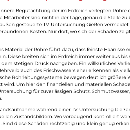
e innere Begutachtung der im Erdreich verlegten Rohr
e Mitarbeiter sind nicht in der Lage, genau die Stelle z
on außen gesteuerte TV-Untersuchung Gießen vermeidet
erbundenen Kosten. Nur dort, wo sich der Schaden zei
es Material der Rohre führt dazu, dass feinste Haarrisse
Diese breiten sich im Erdreich immer weiter aus bis s
 dem stetigen Druck nachgeben. Ein willkürliches Verli
Mehrverbrauch des Frischwassers eher erkennen als viell
ische Rohrleitungssysteme bewegen deutlich größere 
rkt wird. Um hier den finanziellen und materiellen Schad
Untersuchung für zuverlässigen Schutz. Schmutzwasser,
.
ndsaufnahme während einer TV-Untersuchung Gießen ge
ellen Zustandsbildern. Wo vorbeugend kontrolliert we
 Sind diese Schäden rechtzeitig und klein genug erkan