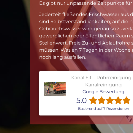
Es gibt nur unpassende Zeitpunkte für
Jederzeit fließendes Frischwasser aus
sind Selbstverständlichkeiten, auf die 
Gebrauchswasser wird genau so zuverläs
gewerblichen oder öffentlichen Raum s
Stellenwert. Freie Zu- und Ablaufrohre 
müssen. Was an 7 Tagen in der Woche r
noch lang ausfallen.
Kanal Fit – Rohrreinigung
Kanalreinigung
Google Bewertung
5.0
Basierend auf 7 Rezensionen