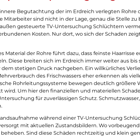
e innere Begutachtung der im Erdreich verlegten Rohr
e Mitarbeiter sind nicht in der Lage, genau die Stelle z
on außen gesteuerte TV-Untersuchung Schlüchtern verm
erbundenen Kosten. Nur dort, wo sich der Schaden zei
es Material der Rohre führt dazu, dass feinste Haarrisse
Diese breiten sich im Erdreich immer weiter aus bis s
 dem stetigen Druck nachgeben. Ein willkürliches Verli
Mehrverbrauch des Frischwassers eher erkennen als viell
ische Rohrleitungssysteme bewegen deutlich größere 
rkt wird. Um hier den finanziellen und materiellen Schad
Untersuchung für zuverlässigen Schutz. Schmutzwasser,
.
ndsaufnahme während einer TV-Untersuchung Schlüchte
rsorgt mit aktuellen Zustandsbildern. Wo vorbeugend 
 beheben. Sind diese Schäden rechtzeitig und klein ge